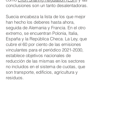
conclusiones son un tanto desalentadoras.
Suecia encabeza la lista de los que mejor
han hecho los deberes hasta ahora,
seguida de Alemania y Francia. En el otro
extremo, se encuentran Polonia, Italia,
España y la República Checa. La Ley, que
cubre el 60 por ciento de las emisiones
vinculantes para el periódico 2021-2030,
establece objetivos nacionales de
reducción de las mismas en los sectores
no incluidos en el sistema de cuotas, que
son transporte, edificios, agricultura y
residuos.
Carlos Calvo Ambel
, analista de la
consultora, ha dicho que “el resto de
países deben seguir el ejemplo de Suecia,
Alemania y Francia, que van en la
dirección correcta, aunque no lo suficiente,
o deberíamos olvidarnos de nuestro
liderazgo climático “.