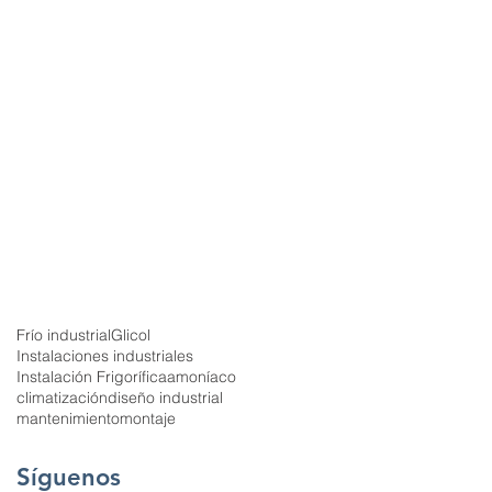
Frío industrial
Glicol
Instalaciones industriales
Instalación Frigorífica
amoníaco
climatización
diseño industrial
mantenimiento
montaje
Síguenos