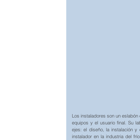
Los instaladores son un eslabón e
equipos y el usuario final. Su l
ejes: el diseño, la instalación y
instalador en la industria del fr